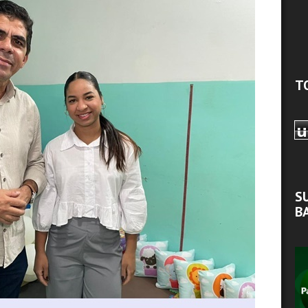
T
u
S
B