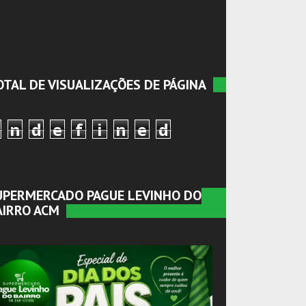
OTAL DE VISUALIZAÇÕES DE PÁGINA
n
d
e
f
i
n
e
d
UPERMERCADO PAGUE LEVINHO DO
AIRRO ACM