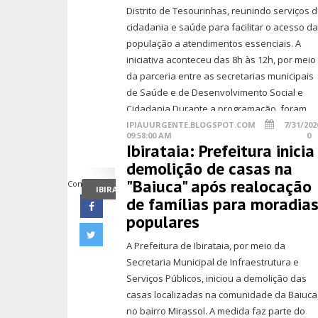
Distrito de Tesourinhas, reunindo serviços 
cidadania e saúde para facilitar o acesso d
população a atendimentos essenciais. A
iniciativa aconteceu das 8h às 12h, por meio
da parceria entre as secretarias municipais
de Saúde e de Desenvolvimento Social e
Cidadania.Durante a programação, foram...
IPIAUURGENTE.BLOGSPOT.COM
7/31/202
09:58:00 AM
0
Ibirataia: Prefeitura inicia
demolição de casas na
"Baiuca" após realocação
Compartilhe
IBIRATAIA
de famílias para moradia
populares
A Prefeitura de Ibirataia, por meio da
Secretaria Municipal de Infraestrutura e
Serviços Públicos, iniciou a demolição das
casas localizadas na comunidade da Baiuca
no bairro Mirassol. A medida faz parte do