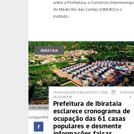
entre a Prefeitura, o Consórcio Intermunicip
do Médio Rio das Contas (CIMURC) e o
Instituto...
IBIRATAIA
IPIAUURGENTE.BLOGSPOT.COM
7/16/202
05:07:00 PM
0
Prefeitura de Ibirataia
esclarece cronograma de
ocupação das 61 casas
Compartilhe
populares e desmente
informações falsas