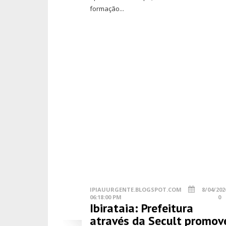
formação...
IPIAUURGENTE.BLOGSPOT.COM
8/04/202
06:18:00 PM
0
Ibirataia: Prefeitura
através da Secult promov