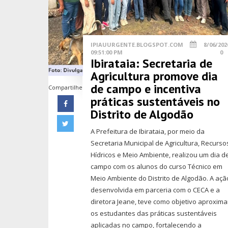
IPIAUURGENTE.BLOGSPOT.COM
8/06/202
09:51:00 PM
0
Ibirataia: Secretaria de
Agricultura promove dia
de campo e incentiva
Compartilhe
práticas sustentáveis no
Distrito de Algodão
A Prefeitura de Ibirataia, por meio da
Secretaria Municipal de Agricultura, Recurso
Hídricos e Meio Ambiente, realizou um dia d
campo com os alunos do curso Técnico em
Meio Ambiente do Distrito de Algodão. A açã
desenvolvida em parceria com o CECA e a
diretora Jeane, teve como objetivo aproxima
os estudantes das práticas sustentáveis
aplicadas no campo, fortalecendo a