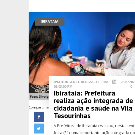
IBIRATAIA
IPIAUURGENTE.BLOGSPOT.COM
7/31/202
05:03:00 PM
0
Ibirataia: Prefeitura
realiza ação integrada de
cidadania e saúde na Vila
Compartilhe
Tesourinhas
A Prefeitura de Ibirataia realizou, nesta sext
feira (31), uma importante ação integrada n