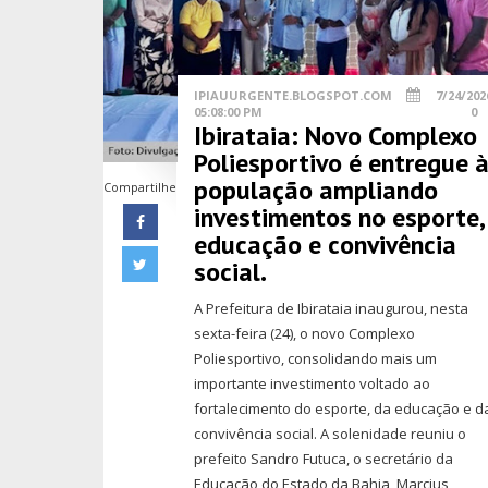
IPIAUURGENTE.BLOGSPOT.COM
7/24/202
05:08:00 PM
0
Ibirataia: Novo Complexo
Poliesportivo é entregue 
população ampliando
Compartilhe
investimentos no esporte,
educação e convivência
social.
A Prefeitura de Ibirataia inaugurou, nesta
sexta-feira (24), o novo Complexo
Poliesportivo, consolidando mais um
importante investimento voltado ao
fortalecimento do esporte, da educação e d
convivência social. A solenidade reuniu o
prefeito Sandro Futuca, o secretário da
Educação do Estado da Bahia, Marcius