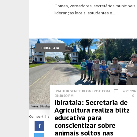
Gomes, vereadores, secretários municipais,
lideranças locais, estudantes e...
IBIRATAIA
IPIAUURGENTE.BLOGSPOT.COM
7/23/202
03:40:00 PM
0
Ibirataia: Secretaria de
Agricultura realiza blitz
educativa para
Compartilhe
conscientizar sobre
animais soltos nas