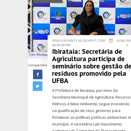
IPIAUURGENTE.BLOGSPOT.COM
8/04/202
06:05:00 PM
0
Ibirataia: Secretária de
Agricultura participa de
seminário sobre gestão d
Compartilhe
resíduos promovido pela
UFBA
A Prefeitura de Ibirataia, por meio da
Secretaria Municipal de Agricultura, Recurso
Hídricos e Meio Ambiente, segue investindo
na qualificação de seus gestores para
fortalecer as políticas públicas ambientais d
município. A secretária Laís Nascimento
participou do Seminário de Planejamento