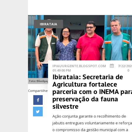
IBIRATAIA
IPIAUURGENTE.BLOGSPOT.COM
7/22/202
01:49:00 PM
0
Ibirataia: Secretaria de
Agricultura fortalece
parceria com o INEMA par
Compartilhe
preservação da fauna
silvestre
Ação conjunta garante o recolhimento de
jabutis entregues voluntariamente e reforç
o compromisso da gestão municipal com a