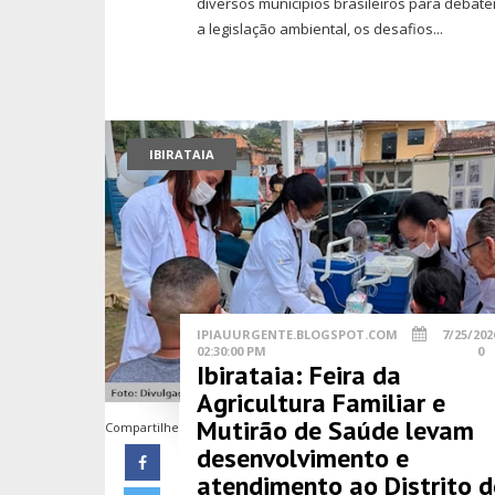
diversos municípios brasileiros para debate
a legislação ambiental, os desafios...
IBIRATAIA
IPIAUURGENTE.BLOGSPOT.COM
7/25/202
02:30:00 PM
0
Ibirataia: Feira da
Agricultura Familiar e
Mutirão de Saúde levam
Compartilhe
desenvolvimento e
atendimento ao Distrito d