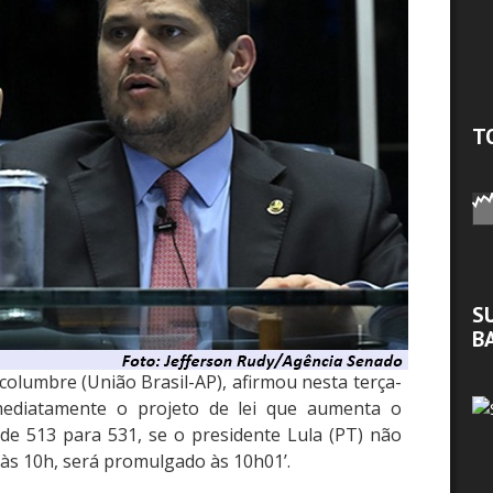
T
S
B
columbre (União Brasil-AP), afirmou nesta terça-
imediatamente o projeto de lei que aumenta o
de 513 para 531, se o presidente Lula (PT) não
 às 10h, será promulgado às 10h01’.