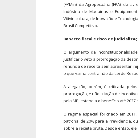
(FPMin); da Agropecuária (FPA); do Li
Indústria de Máquinas e Equipamento
Vitivinicultura; de Inovação e Tecnolog
Brasil Competitivo.
Impacto fiscal e risco de judicializa
O argumento da inconstitucionalidad
justificar o veto à prorrogação da deso
renúncia de receita sem apresentar im
o que vai na contramão da Lei de Respo
A alegação, porém, é criticada pelo
prorrogação, e não criação de incentivo
pela MP, estendia o benefício até 2027 
O regime especial foi criado em 2011, 
patronal de 20% para a Previdência, qu
sobre a receita bruta. Desde então, e