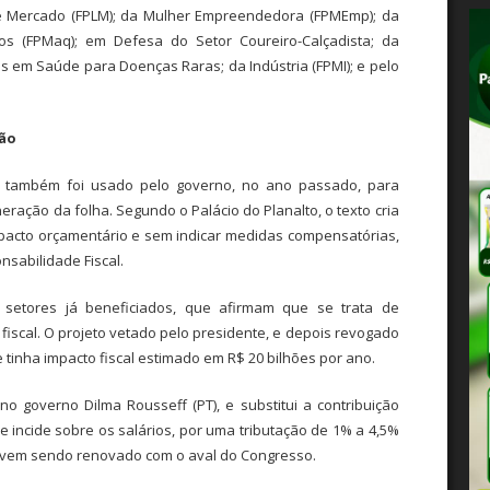
vre Mercado (FPLM); da Mulher Empreendedora (FPMEmp); da
s (FPMaq); em Defesa do Setor Coureiro-Calçadista; da
ias em Saúde para Doenças Raras; da Indústria (FPMI); e pelo
ção
e também foi usado pelo governo, no ano passado, para
neração da folha. Segundo o Palácio do Planalto, o texto cria
pacto orçamentário e sem indicar medidas compensatórias,
nsabilidade Fiscal.
s setores já beneficiados, que afirmam que se trata de
 fiscal. O projeto vetado pelo presidente, e depois revogado
e tinha impacto fiscal estimado em R$ 20 bilhões por ano.
no governo Dilma Rousseff (PT), e substitui a contribuição
e incide sobre os salários, por uma tributação de 1% a 4,5%
le vem sendo renovado com o aval do Congresso.