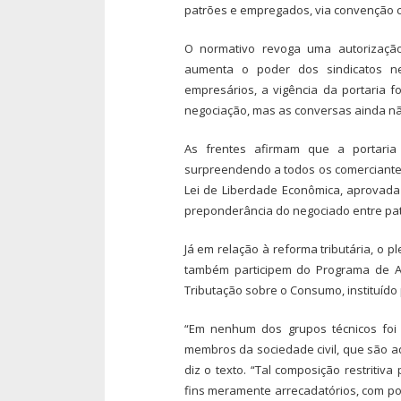
patrões e empregados, via convenção co
O normativo revoga uma autorização
aumenta o poder dos sindicatos n
empresários, a vigência da portaria
negociação, mas as conversas ainda n
As frentes afirmam que a portaria 
surpreendendo a todos os comerciantes
Lei de Liberdade Econômica, aprovada 
preponderância do negociado entre patr
Já em relação à reforma tributária, o p
também participem do Programa de 
Tributação sobre o Consumo, instituído
“Em nenhum dos grupos técnicos foi 
membros da sociedade civil, que são a
diz o texto. “Tal composição restriti
fins meramente arrecadatórios, com po