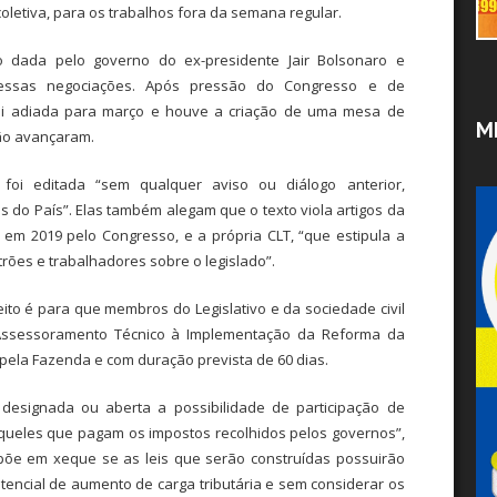
letiva, para os trabalhos fora da semana regular.
 dada pelo governo do ex-presidente Jair Bolsonaro e
essas negociações. Após pressão do Congresso e de
 foi adiada para março e houve a criação de uma mesa de
M
ão avançaram.
foi editada “sem qualquer aviso ou diálogo anterior,
 do País”. Elas também alegam que o texto viola artigos da
em 2019 pelo Congresso, e a própria CLT, “que estipula a
ões e trabalhadores sobre o legislado”.
leito é para que membros do Legislativo e da sociedade civil
Assessoramento Técnico à Implementação da Reforma da
 pela Fazenda e com duração prevista de 60 dias.
designada ou aberta a possibilidade de participação de
queles que pagam os impostos recolhidos pelos governos”,
va põe em xeque se as leis que serão construídas possuirão
tencial de aumento de carga tributária e sem considerar os