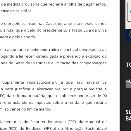
 da medida provisória que reonera a folha de pagamentos,
tivo de rejeitá-la.
e o projeto tramitou nas Casas durante oito meses, sendo
 ainda, que o veto do presidente Luiz Inácio Lula da Silva
âmara e pelo Senado.
ma autoritária e antidemocrática e em total desrespeito ao
vogando a lei recém-promulgada e prevendo a extinção do
ada do Setor de Eventos) e a limitação das compensações
T
“duplamente inconstitucional”, já que não haveria os
a para justificar a alteração via MP e porque violaria a
EC) da reforma tributária, que estabelece um prazo de 90
o reformulando os impostos sobre a renda, o que inclui a
m, só vence no fim de março.
S
B
lamentares: do Empreendedorismo (FPE); do Material de
ços (FCS); do Biodiesel (FPBio); da Mineração Sustentável