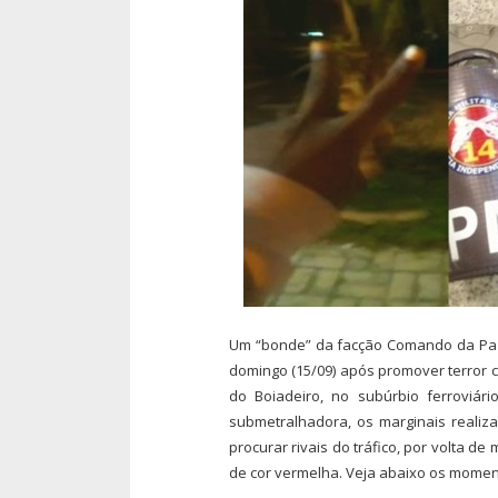
Um “bonde” da facção Comando da Paz
domingo (15/09) após promover terror c
do Boiadeiro, no subúrbio ferroviár
submetralhadora, os marginais reali
procurar rivais do tráfico, por volta d
de cor vermelha. Veja abaixo os moment