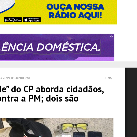
6/2019 03:40:00 PM
0
de” do CP aborda cidadãos,
ontra a PM; dois são