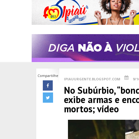
Compartilhe
IPIAUURGENTE.BLOGSPOT.COM
9/1
No Subúrbio, “bon
exibe armas e enc
mortos; vídeo