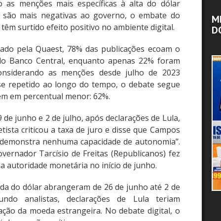
 as menções mais específicas à alta do dólar
o) são mais negativas ao governo, o embate do
M
êm surtido efeito positivo no ambiente digital.
D
sado pela Quaest, 78% das publicações ecoam o
 do Banco Central, enquanto apenas 22% foram
onsiderando as menções desde julho de 2023
 se repetido ao longo do tempo, o debate segue
ém em percentual menor: 62%.
 de junho e 2 de julho, após declarações de Lula,
ista criticou a taxa de juro e disse que Campos
ão demonstra nenhuma capacidade de autonomia”.
overnador Tarcísio de Freitas (Republicanos) fez
autoridade monetária no início de junho.
ida do dólar abrangeram de 26 de junho até 2 de
ndo analistas, declarações de Lula teriam
ação da moeda estrangeira. No debate digital, o