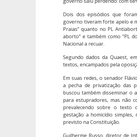
governo saiu perdendo: com 68%
Dois dos episódios que fora
governo tiveram forte apelo e 
Praias” quanto no PL Antiabor
aborto” e também como “PL do
Nacional a recuar.
Segundo dados da Quaest, em
textos, encampados pela oposiç
Em suas redes, o senador Flávio
a pecha de privatização das p
buscou também disseminar o a
para estupradores, mas não co
prevalecendo sobre o texto
gestação a homicídio simples
previsto na Constituição.
Guilherme Russo, diretor de In