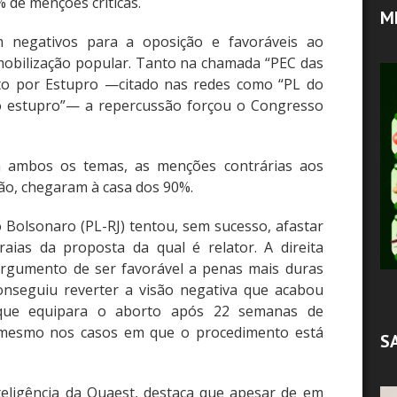
 de menções críticas.
M
m negativos para a oposição e favoráveis ao
mobilização popular. Tanto na chamada “PEC das
to por Estupro —citado nas redes como “PL do
 estupro”— a repercussão forçou o Congresso
 ambos os temas, as menções contrárias aos
ão, chegaram à casa dos 90%.
 Bolsonaro (PL-RJ) tentou, sem sucesso, afastar
raias da proposta da qual é relator. A direita
rgumento de ser favorável a penas mais duras
nseguiu reverter a visão negativa que acabou
 que equipara o aborto após 22 semanas de
, mesmo nos casos em que o procedimento está
S
teligência da Quaest, destaca que apesar de em