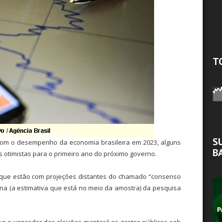
T
S
om o desempenho da economia brasileira em 2023, alguns
B
 otimistas para o primeiro ano do próximo governo.
 que estão com projeções distantes do chamado “consenso
a (a estimativa que está no meio da amostra) da pesquisa
e o vencedor das eleições manterá os gastos públicos sob