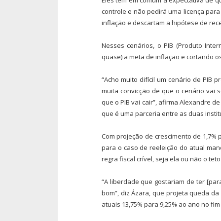
controle e não pedirá uma licença par
inflação e descartam a hipótese de rec
Nesses cenários, o PIB (Produto Inte
quase) a meta de inflação e cortando os
“Acho muito difícil um cenário de PIB p
muita convicção de que o cenário vai s
que o PIB vai cair”, afirma Alexandre 
que é uma parceria entre as duas instit
Com projeção de crescimento de 1,7% p
para o caso de reeleição do atual man
regra fiscal crível, seja ela ou não o tet
“A liberdade que gostariam de ter [pa
bom”, diz Ázara, que projeta queda da
atuais 13,75% para 9,25% ao ano no fim