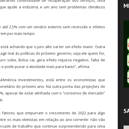
siderando continuidade de recuperação dos serviços, uma
M
que ajude a indústria, e um ano sem problemas climáticos
 até 2,5% com um cenário externo sem recessão e efeitos
rem por mais tempo.
está achando que o juro alto vai ter um efeito maior. Outra
agir mal às políticas do próximo governo, seja ele quem for,
uro sobe, Bolsa cai, gera efeito riqueza negativo, falta de
e pode puxar a atividade mais para baixo”, afirma.
SulAmérica Investimentos, está entre os economistas que
onetário do próximo ano. Na outra ponta das projeções do
0,7%, apesar de estar alinhada com o “consenso de mercado”
).
S
is fatores que empurram o crescimento de 2022 para algo
ntre os mais otimistas em relação ao ano corrente- não vão
rcado de trabalho que continue surpreendendo para cima