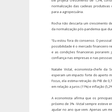
Ele projeta crescimento de 1,5%, con
normalização das cadeias produtivas 
para a agropecuária.
Rocha não descarta um crescimento de
da normalização pós-pandemia que du
“Eu estou fora do consenso. O pessoal 
possibilidade é o mercado financeiro re
e as condições financeiras piorarem: j
confiança nas empresas e nas pessoas 
Natalie Victal, economista-chefe da 
esperam um impacto forte do aperto m
Focus, ela estima retração do PIB de 
em relação a juros (11%) e inflação (5,2%
A economista afirma que os principa
próximo de 3% -Victal sempre esteve e
ajudar no ano que vem. Apenas um me