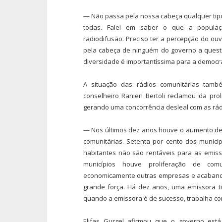
— Não passa pela nossa cabeça qualquer tipo
todas. Falei em saber o que a populaç
radiodifusão. Preciso ter a percepção do ou
pela cabeça de ninguém do governo a questã
diversidade é importantíssima para a democr
A situação das rádios comunitárias tam
conselheiro Ranieri Bertoli reclamou da pro
gerando uma concorrência desleal com as rádi
— Nos últimos dez anos houve o aumento de 
comunitárias. Setenta por cento dos municípi
habitantes não são rentáveis para as emis
municípios houve proliferação de comu
economicamente outras empresas e acaband
grande força. Há dez anos, uma emissora ti
quando a emissora é de sucesso, trabalha co
Elifas Gurgel afirmou que o governo está