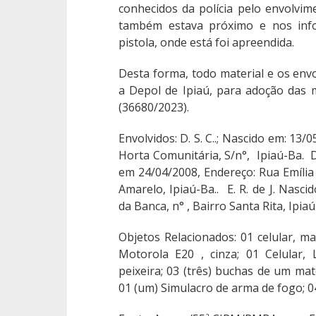
conhecidos da polícia pelo envolv
também estava próximo e nos inf
pistola, onde está foi apreendida.
Desta forma, todo material e os env
a Depol de Ipiaú, para adoção das m
(36680/2023).
Envolvidos: D. S. C..; Nascido em: 13
Horta Comunitária, S/n°, Ipiaú-Ba. D
em 24/04/2008, Endereço: Rua Emília 
Amarelo, Ipiaú-Ba.. E. R. de J. Nasci
da Banca, n° , Bairro Santa Rita, Ipia
Objetos Relacionados: 01 celular, mar
Motorola E20 , cinza; 01 Celular,
peixeira; 03 (três) buchas de um ma
01 (um) Simulacro de arma de fogo; 04