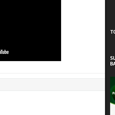
T
S
B