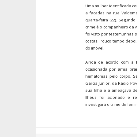
Uma mulher identificada com
a facadas na rua Valdemar
quarta-feira (22). Segundo 
crime é o companheiro da ví
foi visto por testemunhas 
costas. Pouco tempo depoi
do imóvel.
Ainda de acordo com a Po
ocasionada por arma bran
hematomas pelo corpo. Se
Garcia Júnior, da Rádio Po
sua filha e a ameaçava de
Ilhéus foi acionado e re
investigará o crime de femi