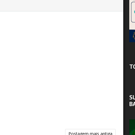
T
S
B
Postagem mais antiga