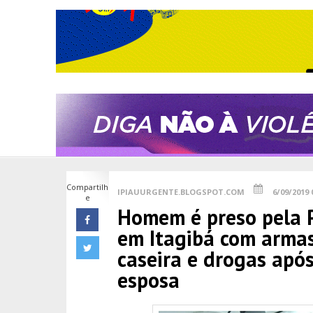
Compartilh
IPIAUURGENTE.BLOGSPOT.COM
6/09/2019 
e
Homem é preso pela Po
em Itagibá com armas
caseira e drogas apó
esposa