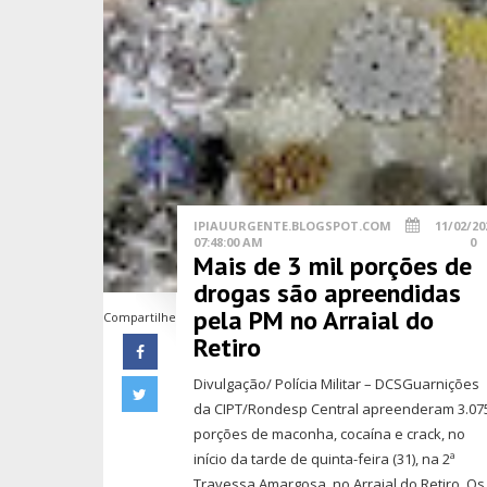
IPIAUURGENTE.BLOGSPOT.COM
11/02/20
07:48:00 AM
0
Mais de 3 mil porções de
drogas são apreendidas
pela PM no Arraial do
Compartilhe
Retiro
Divulgação/ Polícia Militar – DCSGuarnições
da CIPT/Rondesp Central apreenderam 3.07
porções de maconha, cocaína e crack, no
início da tarde de quinta-feira (31), na 2ª
Travessa Amargosa, no Arraial do Retiro. Os