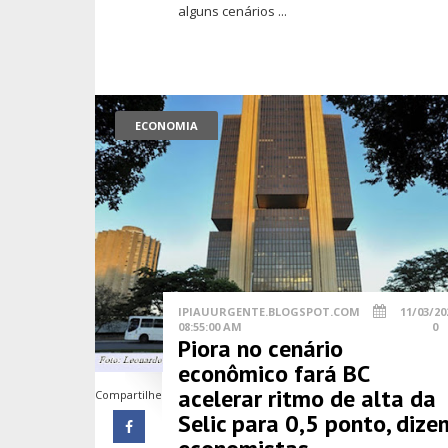
alguns cenários ...
ECONOMIA
IPIAUURGENTE.BLOGSPOT.COM
11/03/20
08:55:00 AM
0
Piora no cenário
econômico fará BC
acelerar ritmo de alta da
Compartilhe
Selic para 0,5 ponto, dize