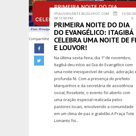
IPIAUURGENTE.BLOGSPOT.COM
11/02/20
08:13:00 PM
0
PRIMEIRA NOITE DO DIA
DO EVANGÉLICO: ITAGIBÁ
CELEBRA UMA NOITE DE F
Compartilhe
E LOUVOR!
Na última sexta-feira, dia 1º de novembro,
Itagibá deu início ao Dia do Evangélico com
uma noite inesquecível de união, adoração 
profunda fé. Com a presença do prefeito
Marquinhos e da secretária de assistência
social, Rosebete, o evento foi aberto com
uma oração especial realizada pelos
pastores locais, envolvendo a comunidade
em um clima de paz e gratidão.A Praça Tote
Lomanto foi...