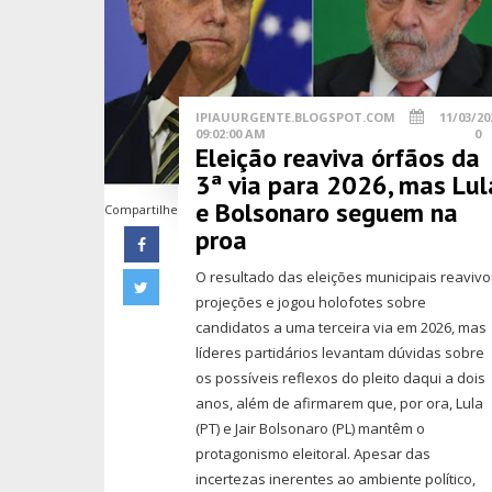
IPIAUURGENTE.BLOGSPOT.COM
11/03/20
09:02:00 AM
0
Eleição reaviva órfãos da
3ª via para 2026, mas Lul
e Bolsonaro seguem na
Compartilhe
proa
O resultado das eleições municipais reaviv
projeções e jogou holofotes sobre
candidatos a uma terceira via em 2026, mas
líderes partidários levantam dúvidas sobre
os possíveis reflexos do pleito daqui a dois
anos, além de afirmarem que, por ora, Lula
(PT) e Jair Bolsonaro (PL) mantêm o
protagonismo eleitoral. Apesar das
incertezas inerentes ao ambiente político,