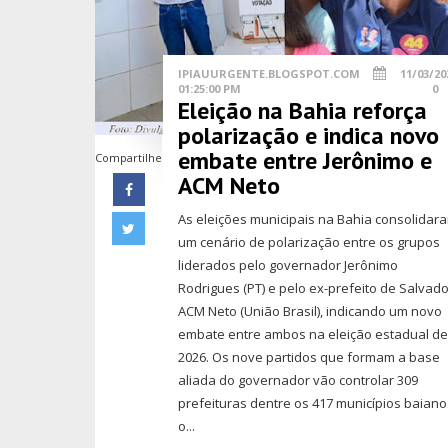
IPIAUURGENTE.BLOGSPOT.COM
11/03/20
01:25:00 PM
0
Eleição na Bahia reforça
polarização e indica novo
embate entre Jerônimo e
Compartilhe
ACM Neto
As eleições municipais na Bahia consolidar
um cenário de polarização entre os grupos
liderados pelo governador Jerônimo
Rodrigues (PT) e pelo ex-prefeito de Salvad
ACM Neto (União Brasil), indicando um novo
embate entre ambos na eleição estadual d
2026. Os nove partidos que formam a base
aliada do governador vão controlar 309
prefeituras dentre os 417 municípios baiano
o...