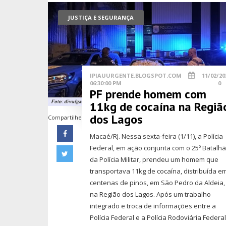
JUSTIÇA E SEGURANÇA
IPIAUURGENTE.BLOGSPOT.COM
11/02/20
06:30:00 PM
0
PF prende homem com
11kg de cocaína na Regiã
dos Lagos
Compartilhe
Macaé/RJ. Nessa sexta-feira (1/11), a Polícia
Federal, em ação conjunta com o 25º Batalh
da Polícia Militar, prendeu um homem que
transportava 11kg de cocaína, distribuída e
centenas de pinos, em São Pedro da Aldeia,
na Região dos Lagos. Após um trabalho
integrado e troca de informações entre a
Polícia Federal e a Polícia Rodoviária Federal