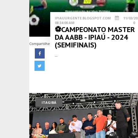
IPIAUURGENTE.BLOGSPOT.COM
11/03/20
08:34:00 AM
0
⚽CAMPEONATO MASTER
DA AABB - IPIAÚ - 2024
(SEMIFINAIS)
Compartilhe
...
ITAGIBÁ