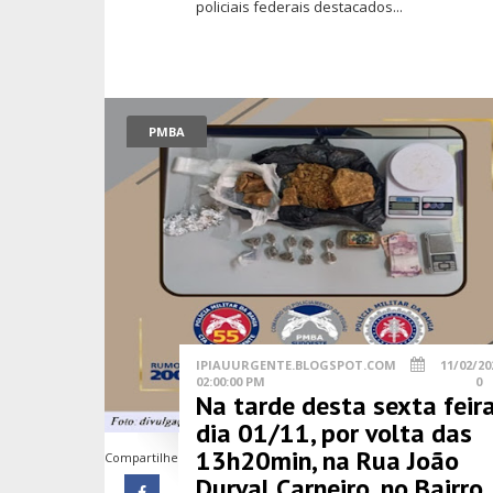
policiais federais destacados...
PMBA
IPIAUURGENTE.BLOGSPOT.COM
11/02/20
02:00:00 PM
0
Na tarde desta sexta feir
dia 01/11, por volta das
13h20min, na Rua João
Compartilhe
Durval Carneiro, no Bairro