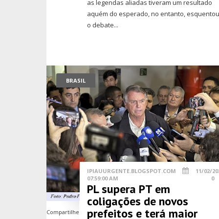
as legendas aliadas tiveram um resultado
aquém do esperado, no entanto, esquento
o debate...
BRASIL
IPIAUURGENTE.BLOGSPOT.COM
11/02/20
07:59:00 AM
0
PL supera PT em
coligações de novos
prefeitos e terá maior
Compartilhe