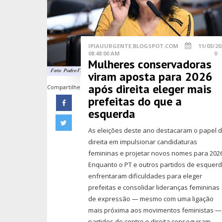
IPIAUURGENTE.BLOGSPOT.COM
11/03/20
08:48:00 AM
0
Mulheres conservadoras
viram aposta para 2026
após direita eleger mais
Compartilhe
prefeitas do que a
esquerda
As eleições deste ano destacaram o papel 
direita em impulsionar candidaturas
femininas e projetar novos nomes para 2026
Enquanto o PT e outros partidos de esquer
enfrentaram dificuldades para eleger
prefeitas e consolidar lideranças femininas
de expressão — mesmo com uma ligação
mais próxima aos movimentos feministas —
partidos de centro e direita conseguiram