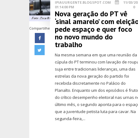
IPIAUURGENTE.BLOGSPOT.COM
11/03/20
01:14:00 PM
0
Nova geração do PT vê
‘sinal amarelo’ com eleição
pede espaço e quer foco
Compartilhe
no novo mundo do
trabalho
Na mesma semana em que uma reunião da
cúpula do PT terminou com lavação de roup
suja entre tradicionais lideranças, uma das
estrelas da nova geração do partido foi
recebida discretamente no Palácio do
Planalto. Enquanto um dos episódios é frut
do crítico desempenho eleitoral nas urnas n
último mês, o segundo aponta para o espaç
que a juventude petista luta para cavar. Na
segunda-feira,...