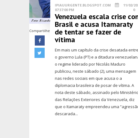
IPIAUURGENTE.BLOGSPOT.COM
11/02/20
07:37:00 PM
0
Venezuela escala crise co
Brasil e acusa Itamaraty
de tentar se fazer de
Compartilhe
vítima
Em mais um capítulo da crise desatada entr
o governo Lula (PT) e a ditadura venezuelan
o regime liderado por Nicolás Maduro
publicou, neste sábado (2), uma mensagem
nas redes sociais em que acusa o a
diplomacia brasileira de posar de vítima. A
nota deste sábado, assinado pelo Ministéri
das Relações Exteriores da Venezuela, diz
que o Itamaraty empreendeu uma “agressã
descarada...