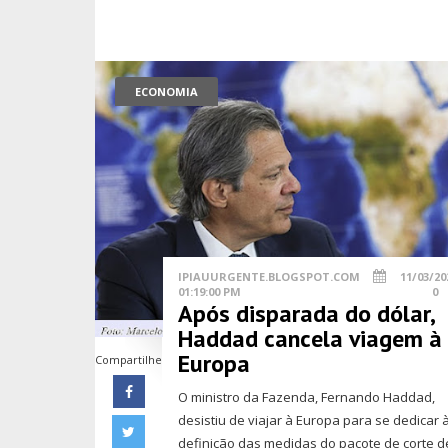
ECONOMIA
IPIAUURGENTE.BLOGSPOT.COM
11/03/20
01:19:00 PM
0
Após disparada do dólar,
Haddad cancela viagem à
Europa
Compartilhe
O ministro da Fazenda, Fernando Haddad,
desistiu de viajar à Europa para se dedicar 
definição das medidas do pacote de corte d