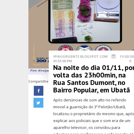
IPIAUURGENTE.BLOGSPOT.COM
11/02/20
01:53:00 PM
0
Na noite do dia 01/11, po
volta das 23h00min, na
Rua Santos Dumont, no
Compartilhe
Bairro Popular, em Ubatã
Após denúncias de som alto no referido
imovel a guarnição do 3º Pelotão/Ubatã,
localizou o proprietário do mesmo que, apó
explicar aos policiais que o som era de um
aparelho televisor, os convidou para