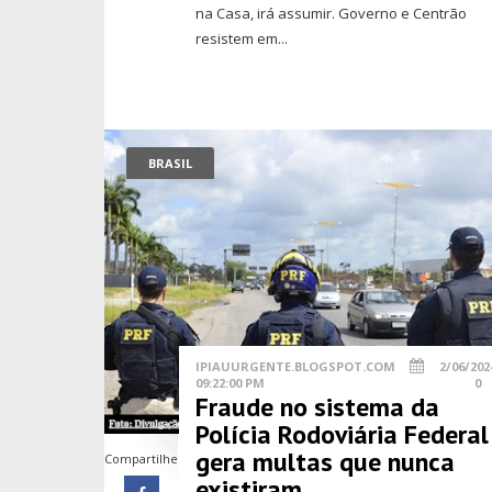
na Casa, irá assumir. Governo e Centrão
resistem em...
BRASIL
IPIAUURGENTE.BLOGSPOT.COM
2/06/202
09:22:00 PM
0
Fraude no sistema da
Polícia Rodoviária Federal
gera multas que nunca
Compartilhe
existiram