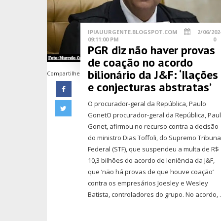
IPIAUURGENTE.BLOGSPOT.COM
2/06/202
09:11:00 PM
0
PGR diz não haver provas
de coação no acordo
bilionário da J&F: ‘Ilações
Compartilhe
e conjecturas abstratas’
O procurador-geral da República, Paulo
GonetO procurador-geral da República, Pau
Gonet, afirmou no recurso contra a decisão
do ministro Dias Toffoli, do Supremo Tribuna
Federal (STF), que suspendeu a multa de R$
10,3 bilhões do acordo de leniência da J&F,
que ‘não há provas de que houve coação’
contra os empresários Joesley e Wesley
Batista, controladores do grupo. No acordo, .