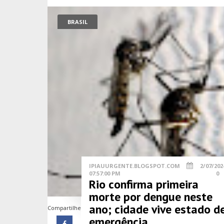
BRASIL
IPIAUURGENTE.BLOGSPOT.COM
2/07/202
07:57:00 PM
0
Rio confirma primeira
morte por dengue neste
ano; cidade vive estado d
Compartilhe
emergência