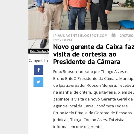
IPIAUURGENTE.BLOGSPOT.COM
2/07/202
01:12:00 PM
0
Novo gerente da Caixa fa
visita de cortesia ao
Presidente da Câmara
Compartilhe
Foto: Robson ladeado por Thiago Alves e
Bruno BritoO Presidente da Câmara Municip
de Ipiaú,vereador Robson Moreira, recebe
na manhã de ontem, quarta-feira, 6, em se
gabinete, a visita da novo Gerente Geral da
agência local da Caixa Econômica Federal,
Bruno Melo Brito, e do Gerente de Pessoas
Jurídicas, Thiago Coelho Alves. Foi visita
informal em que o gerente...