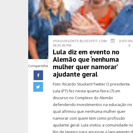
IPIAUURGENTE.BLOGSPOT.COM
2/07/202
08:35:00 PM
0
Lula diz em evento no
Alemão que ‘nenhuma
mulher quer namorar’
Compartilhe
ajudante geral
Foto: Ricardo Stuckert/Twitter O presidente
Lula (PT) fez nesta quarta-feira (7) um
discurso no Complexo do Alemão
defendendo investimentos na educação no
qual afirmou que nenhuma mulher quer
namorar com quem tem como profissão
ajudante geral. Lula visitou a comunidade n
Rio de Janeiro para anunciar o lançamento 