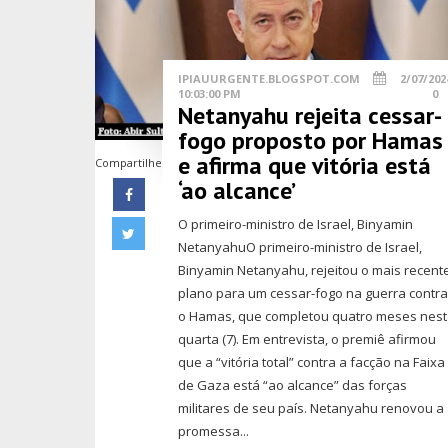
IPIAUURGENTE.BLOGSPOT.COM
2/07/202
10:03:00 PM
0
Netanyahu rejeita cessar-
fogo proposto por Hamas
e afirma que vitória está
Compartilhe
‘ao alcance’
O primeiro-ministro de Israel, Binyamin
NetanyahuO primeiro-ministro de Israel,
Binyamin Netanyahu, rejeitou o mais recent
plano para um cessar-fogo na guerra contr
o Hamas, que completou quatro meses nes
quarta (7). Em entrevista, o premiê afirmou
que a “vitória total” contra a facção na Faixa
de Gaza está “ao alcance” das forças
militares de seu país. Netanyahu renovou a
promessa...