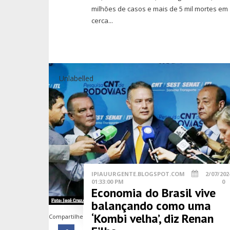
milhões de casos e mais de 5 mil mortes em
cerca...
Unlabelled
IPIAUURGENTE.BLOGSPOT.COM
2/07/202
01:33:00 PM
0
Economia do Brasil vive
balançando como uma
‘Kombi velha’, diz Renan
Compartilhe