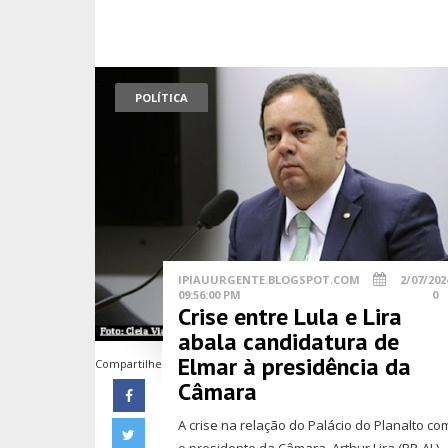
POLÍTICA
IPIAUURGENTE.BLOGSPOT.COM
2/07/202
09:56:00 PM
0
Crise entre Lula e Lira
abala candidatura de
Elmar à presidência da
Compartilhe
Câmara
A crise na relação do Palácio do Planalto co