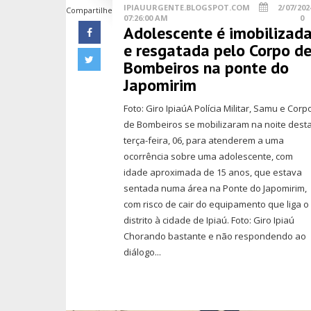
IPIAUURGENTE.BLOGSPOT.COM
2/07/202
Compartilhe
07:26:00 AM
0
Adolescente é imobilizad
e resgatada pelo Corpo d
Bombeiros na ponte do
Japomirim
Foto: Giro IpiaúA Polícia Militar, Samu e Corp
de Bombeiros se mobilizaram na noite dest
terça-feira, 06, para atenderem a uma
ocorrência sobre uma adolescente, com
idade aproximada de 15 anos, que estava
sentada numa área na Ponte do Japomirim,
com risco de cair do equipamento que liga o
distrito à cidade de Ipiaú. Foto: Giro Ipiaú
Chorando bastante e não respondendo ao
diálogo...