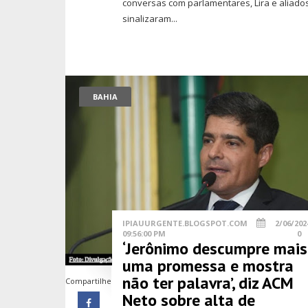
conversas com parlamentares, Lira e aliado
sinalizaram...
BAHIA
IPIAUURGENTE.BLOGSPOT.COM
2/06/202
09:56:00 PM
0
‘Jerônimo descumpre mais
uma promessa e mostra
não ter palavra’, diz ACM
Compartilhe
Neto sobre alta de