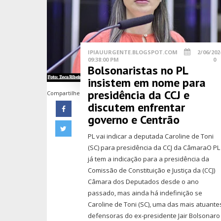
IPIAUURGENTE.BLOGSPOT.COM
2/06/202
09:38:00 PM
0
Bolsonaristas no PL
insistem em nome para
presidência da CCJ e
Compartilhe
discutem enfrentar
governo e Centrão
PL vai indicar a deputada Caroline de Toni
(SC) para presidência da CCJ da CâmaraO PL
já tem a indicação para a presidência da
Comissão de Constituição e Justiça da (CCJ)
Câmara dos Deputados desde o ano
passado, mas ainda há indefinição se
Caroline de Toni (SC), uma das mais atuante
defensoras do ex-presidente Jair Bolsonaro