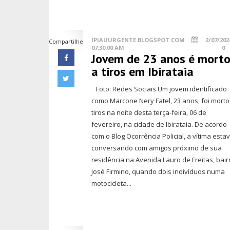
IPIAUURGENTE.BLOGSPOT.COM
2/07/202
Compartilhe
07:30:00 AM
0
Jovem de 23 anos é mort
a tiros em Ibirataia
Foto: Redes Sociais Um jovem identificado
como Marcone Nery Fatel, 23 anos, foi morto
tiros na noite desta terça-feira, 06 de
fevereiro, na cidade de Ibirataia. De acordo
com o Blog Ocorrência Policial, a vítima esta
conversando com amigos próximo de sua
residência na Avenida Lauro de Freitas, bair
José Firmino, quando dois indivíduos numa
motocicleta...