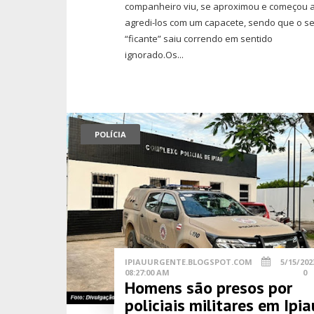
companheiro viu, se aproximou e começou 
agredi-los com um capacete, sendo que o s
“ficante” saiu correndo em sentido
ignorado.Os...
POLÍCIA
IPIAUURGENTE.BLOGSPOT.COM
5/15/202
08:27:00 AM
0
Homens são presos por
policiais militares em Ipia