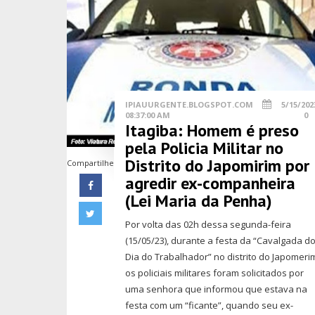
IPIAUURGENTE.BLOGSPOT.COM
5/15/202
08:37:00 AM
0
Itagiba: Homem é preso
pela Policia Militar no
Distrito do Japomirim por
Compartilhe
agredir ex-companheira
(Lei Maria da Penha)
Por volta das 02h dessa segunda-feira
(15/05/23), durante a festa da “Cavalgada d
Dia do Trabalhador” no distrito do Japomeri
os policiais militares foram solicitados por
uma senhora que informou que estava na
festa com um “ficante”, quando seu ex-