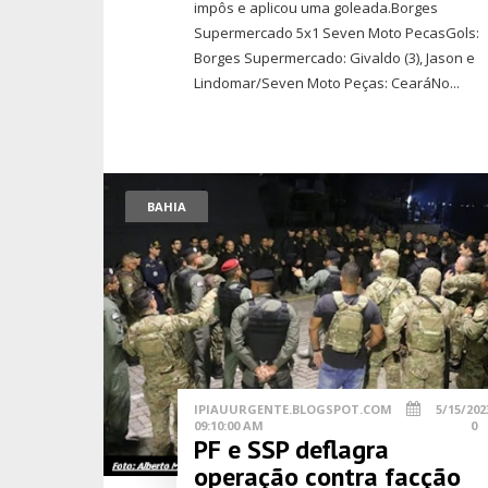
impôs e aplicou uma goleada.Borges
Supermercado 5x1 Seven Moto PecasGols:
Borges Supermercado: Givaldo (3), Jason e
Lindomar/Seven Moto Peças: CearáNo...
BAHIA
IPIAUURGENTE.BLOGSPOT.COM
5/15/202
09:10:00 AM
0
PF e SSP deflagra
operação contra facção