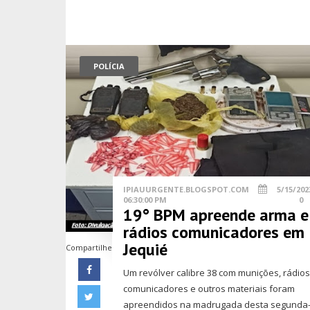
POLÍCIA
IPIAUURGENTE.BLOGSPOT.COM
5/15/202
06:30:00 PM
0
19° BPM apreende arma e
rádios comunicadores em
Jequié
Compartilhe
Um revólver calibre 38 com munições, rádio
comunicadores e outros materiais foram
apreendidos na madrugada desta segunda