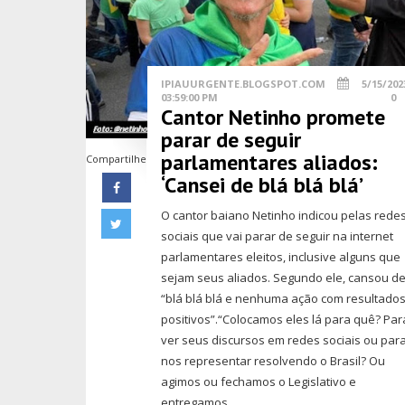
IPIAUURGENTE.BLOGSPOT.COM
5/15/202
03:59:00 PM
0
Cantor Netinho promete
parar de seguir
parlamentares aliados:
Compartilhe
‘Cansei de blá blá blá’
O cantor baiano Netinho indicou pelas rede
sociais que vai parar de seguir na internet
parlamentares eleitos, inclusive alguns que
sejam seus aliados. Segundo ele, cansou d
“blá blá blá e nenhuma ação com resultado
positivos”.“Colocamos eles lá para quê? Par
ver seus discursos em redes sociais ou par
nos representar resolvendo o Brasil? Ou
agimos ou fechamos o Legislativo e
entregamos...