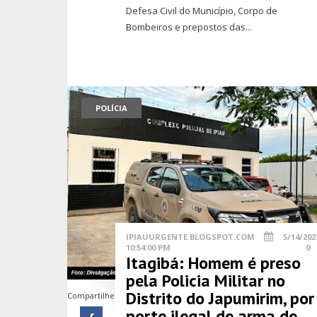
Defesa Civil do Município, Corpo de
Bombeiros e prepostos das...
POLÍCIA
IPIAUURGENTE.BLOGSPOT.COM
5/14/202
10:54:00 PM
0
Itagibá: Homem é preso
pela Policia Militar no
Distrito do Japumirim, por
Compartilhe
porte ilegal de arma de