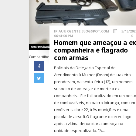
IPIAUURGENTE.BLOGSPOT.COM
5/15/202
06:41:00 PM
0
Homem que ameaçou a ex
companheira é flagrado
com armas
Compartilhe
Policiais da Delegacia Especial de
Atendimento à Mulher (Deam) de Juazeiro
prenderam, na sexta-feira (12), um homem
suspeito de ameaçar de morte a ex-
companheira. Ele foi localizado em um post
de combustíveis, no bairro Ipiranga, com um
revólver calibre 22, três munições e uma
pistola de airsoft.O flagrante ocorreu logo
após a vítima denunciar a ameaça na
unidade especializada. “A...