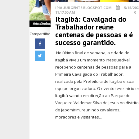
IPIAUURGENTE.BLOGSPOT.COM
5/15/202
11:17:00 AM
0
Itagibá: Cavalgada do
Trabalhador reúne
centenas de pessoas e é
Compartilhe
sucesso garantido.
No último final de semana, a cidade de
Itagibá viveu um momento inesquecível
recebendo centenas de pessoas para a
Primeira Cavalgada do Trabalhador,
realizada pela Prefeitura de Itagibá e sua
equipe organizadora. O evento teve início 
Itagibá saindo em direção ao Parque do
Vaqueiro Valdemar Silva de Jesus no distrito
de Japomirim, reunindo cavaleiros,
moradores e visitantes...