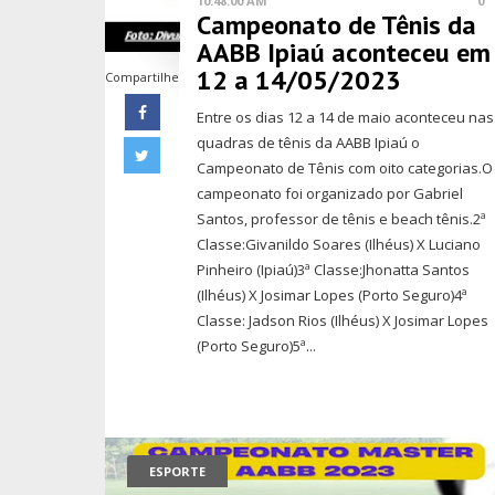
10:48:00 AM
0
Campeonato de Tênis da
AABB Ipiaú aconteceu em
12 a 14/05/2023
Compartilhe
Entre os dias 12 a 14 de maio aconteceu nas
quadras de tênis da AABB Ipiaú o
Campeonato de Tênis com oito categorias.O
campeonato foi organizado por Gabriel
Santos, professor de tênis e beach tênis.2ª
Classe:Givanildo Soares (Ilhéus) X Luciano
Pinheiro (Ipiaú)3ª Classe:Jhonatta Santos
(Ilhéus) X Josimar Lopes (Porto Seguro)4ª
Classe: Jadson Rios (Ilhéus) X Josimar Lopes
(Porto Seguro)5ª...
ESPORTE