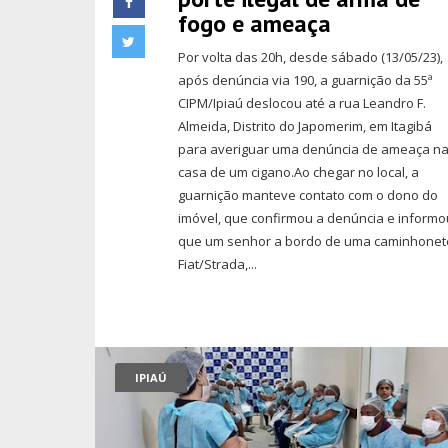
fogo e ameaça
Por volta das 20h, desde sábado (13/05/23),
após denúncia via 190, a guarnição da 55ª
CIPM/Ipiaú deslocou até a rua Leandro F.
Almeida, Distrito do Japomerim, em Itagibá
para averiguar uma denúncia de ameaça n
casa de um cigano.Ao chegar no local, a
guarnição manteve contato com o dono do
imóvel, que confirmou a denúncia e informo
que um senhor a bordo de uma caminhonet
Fiat/Strada,...
IPIAÚ