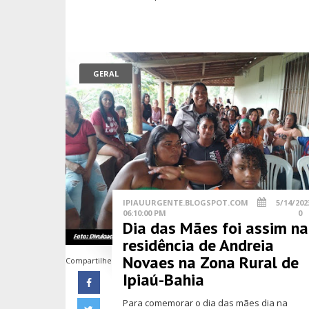
GERAL
IPIAUURGENTE.BLOGSPOT.COM
5/14/202
06:10:00 PM
0
Dia das Mães foi assim na
residência de Andreia
Novaes na Zona Rural de
Compartilhe
Ipiaú-Bahia
Para comemorar o dia das mães dia na