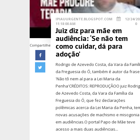
IPIAUURGENTE.BLOGSPOT.COM
12/24/20
11:18:00 AM
0
Juiz diz para mãe em
audiência: ‘Se não tem
como cuidar, dá para
Compartilhe
adoção’
Rodrigo de Azevedo Costa, da Vara da Famíl
da Freguesia do Ó, também é autor da frase
'Não tô nem aí para a Lei Maria da
Penha'CRÉDITOS: REPRODUÇÃOO juiz Rodri
de Azevedo Costa, da Vara da Família da
Freguesia do Ó, que fez declarações
polêmicas acerca da Lei Maria da Penha, te
novas acusações de machismo e misogonia
em audiências.O portal Papo de Mãe teve
acesso a mais duas audiências...