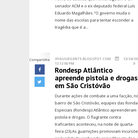
senador ACM e o ex-deputado federal Luís
Eduardo Magalhães."O governo muda o
nome das escolas para tentar esconder a
tragédia que é a...
IPIAUURGENTE.BLOGSPOT.COM
12/24/20
Compartilhe
12:12:00 PM
0
Rondesp Atlântico
apreende pistola e drogas
em São Cristóvão
Durante ações de combate a uma facção, n
bairro de São Cristóvão, equipes das Ronda
Especiais (Rondesp) Atlântico apreenderam
pistola e drogas. O flagrante contra
traficantes aconteceu, na noite de quarta-
feira (23).As guarnições promoviam incursõ