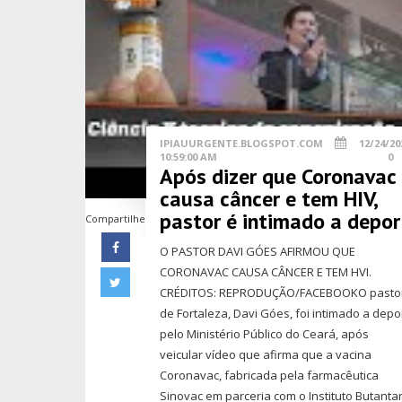
IPIAUURGENTE.BLOGSPOT.COM
12/24/20
10:59:00 AM
0
Após dizer que Coronavac
causa câncer e tem HIV,
pastor é intimado a depor
Compartilhe
O PASTOR DAVI GÓES AFIRMOU QUE
CORONAVAC CAUSA CÂNCER E TEM HVI.
CRÉDITOS: REPRODUÇÃO/FACEBOOKO pasto
de Fortaleza, Davi Góes, foi intimado a depo
pelo Ministério Público do Ceará, após
veicular vídeo que afirma que a vacina
Coronavac, fabricada pela farmacêutica
Sinovac em parceria com o Instituto Butanta