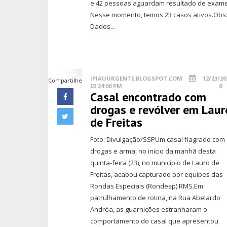
e 42 pessoas aguardam resultado de exame
Nesse momento, temos 23 casos ativos.Obs
Dados...
IPIAUURGENTE.BLOGSPOT.COM
12/23/20
Compartilhe
02:24:00 PM
0
Casal encontrado com
drogas e revólver em Laur
de Freitas
Foto: Divulgação/SSPUm casal flagrado com
drogas e arma, no inicio da manhã desta
quinta-feira (23), no município de Lauro de
Freitas, acabou capturado por equipes das
Rondas Especiais (Rondesp) RMS.Em
patrulhamento de rotina, na Rua Abelardo
Andréa, as guarnições estranharam o
comportamento do casal que apresentou