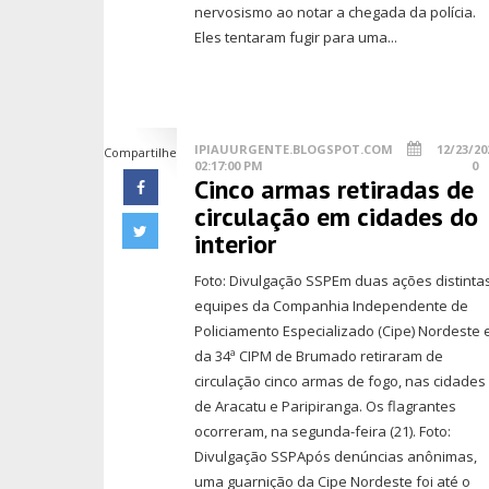
nervosismo ao notar a chegada da polícia.
Eles tentaram fugir para uma...
IPIAUURGENTE.BLOGSPOT.COM
12/23/20
Compartilhe
02:17:00 PM
0
Cinco armas retiradas de
circulação em cidades do
interior
Foto: Divulgação SSPEm duas ações distintas
equipes da Companhia Independente de
Policiamento Especializado (Cipe) Nordeste 
da 34ª CIPM de Brumado retiraram de
circulação cinco armas de fogo, nas cidades
de Aracatu e Paripiranga. Os flagrantes
ocorreram, na segunda-feira (21). Foto:
Divulgação SSPApós denúncias anônimas,
uma guarnição da Cipe Nordeste foi até o