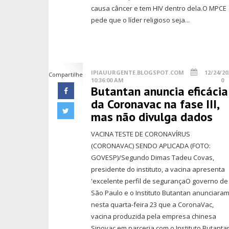
causa câncer e tem HIV dentro dela.O MPCE
pede que o líder religioso seja...
IPIAUURGENTE.BLOGSPOT.COM
12/24/20
Compartilhe
10:36:00 AM
0
Butantan anuncia eficácia
da Coronavac na fase III,
mas não divulga dados
VACINA TESTE DE CORONAVÍRUS
(CORONAVAC) SENDO APLICADA (FOTO:
GOVESP)/Segundo Dimas Tadeu Covas,
presidente do instituto, a vacina apresenta
'excelente perfil de segurançaO governo de
São Paulo e o Instituto Butantan anunciara
nesta quarta-feira 23 que a CoronaVac,
vacina produzida pela empresa chinesa
Sinovac em parceria com o Instituto Butanta