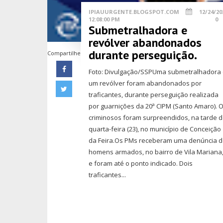
IPIAUURGENTE.BLOGSPOT.COM
12/24/20
12:08:00 PM
0
Submetralhadora e
revólver abandonados
durante perseguição.
Compartilhe
Foto: Divulgação/SSPUma submetralhadora
um revólver foram abandonados por
traficantes, durante perseguição realizada
por guarnições da 20ª CIPM (Santo Amaro). 
criminosos foram surpreendidos, na tarde 
quarta-feira (23), no município de Conceição
da Feira.Os PMs receberam uma denúncia 
homens armados, no bairro de Vila Mariana
e foram até o ponto indicado. Dois
traficantes...