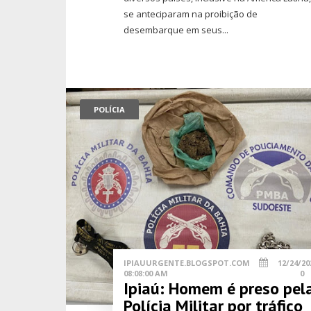
se anteciparam na proibição de
desembarque em seus...
POLÍCIA
IPIAUURGENTE.BLOGSPOT.COM
12/24/20
08:08:00 AM
0
Ipiaú: Homem é preso pel
Polícia Militar por tráfico