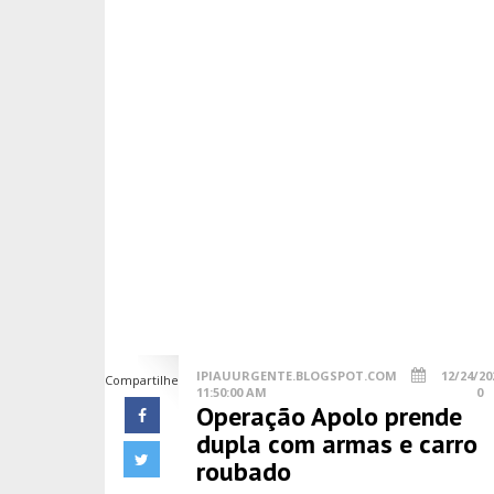
IPIAUURGENTE.BLOGSPOT.COM
12/24/20
Compartilhe
11:50:00 AM
0
Operação Apolo prende
dupla com armas e carro
roubado