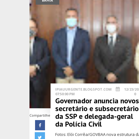
BAHIA
IPIAUURGENTE.BLOGSPOT.COM
12/23/20
07:50:00 PM
0
Governador anuncia novo
secretário e subsecretário
da SSP e delegada-geral
Compartilhe
da Polícia Civil
Fotos: Elói Corrêa/GOVBAA nova estrutura d