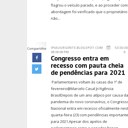
flagrou o veículo parado, e ao proceder com
abordagem foi verificado que o proprietário
não...
IPIAUURGENTE.BLOGSPOT.COM
12/23/20
Compartilhe
08:38:00 PM
0
Congresso entra em
recesso com pauta cheia
de pendências para 2021
Parlamentares voltam às casas dia 1º de
fevereiro@Marcelo Casal Jr/Agência
BrasilDepois de um ano atípico por causa d
pandemia do novo coronavírus, o Congress
Nacional entra em recesso oficialmente nes
quarta-feira (23) com pendências important
para 2021.Apesar dos apelos de
parlamentares como o senador Renan