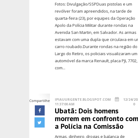
Fotos: Divulgação/SSPDuas pistolas e um
revólver foram apreendidos, na tarde de
quarta-feira (23), por equipes da Operação
Apolo da Polícia Militar durante rondas na
Avenida San Martin, em Salvador. As armas
estavam com uma dupla que circulava em 
carro roubado.Durante rondas na região do
Largo do Retiro, os policiais visualizaram um
automóvel da marca Renault, placa PJL 7702,
com...
IPIAUURGENTE.BLOGSPOT.COM
12/24/20
Compartilhe
11:37:00 AM
0
Ubatã: Dois homens
morrem em confronto co
a Polícia na Comissão
Armas, dinheiro, drogas e balança de