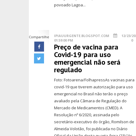
povoado Lagoa...
IPIAUURGENTE.BLOGSPOT.COM
12/23/20
Compartilhe
01:59:00 PM
0
Preço de vacina para
Covid-19 para uso
emergencial não será
regulado
Foto: Fotoarena/FolhapressAs vacinas para
covid-19 que tiverem autorização para uso
emergencial no Brasil não terão o preço
avaliado pela Câmara de Regulação do
Mercado de Medicamentos (CMED). A
Resolução nº 6/2020, assinada pelo
secretário-executivo do órgão, Romilson de
Almeida Volotão, foi publicada no Diário
Oficial da União desta quarta-feira (23).“As