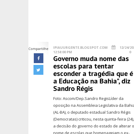
IPIAUURGENTE.BLOGSPOT.COM
12/24/20
Compartilhe
12:58:00 PM
0
Governo muda nome das
escolas para tentar
esconder a tragédia que é
a Educação na Bahia", diz
Sandro Régis
Foto: Ascom/Dep.Sandro RegisLíder da
oposição na Assembleia Legislativa da Bahi
(AL-BA), o deputado estadual Sandro Régis
(Democratas) criticou, nesta quinta-feira (24)
a decisão do governo do estado de alterar 
nome de escolas que homenageiam o ex-