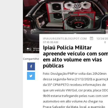
IPIAUURGENTE.BLOGSPOT.COM
12/24/20
07:45:00 AM
0
Ipiaú Polícia Militar
apreende veículo com so
em alto volume em vias
Compartilhe
públicas
Foto: Divulgação/PMPor volta das 20h20min
dessa segunda-feira (21/12/2020) a guarniç
da 55ª CIPM/PETO recebeu informações de
que um veículo VW/Gol, cor prata, placa OD
9b09 estaria trafegando pelas ruas com so
automotivo em alto volume.Ao chegar na
Praça Salvador da Mata, local, a guarnição