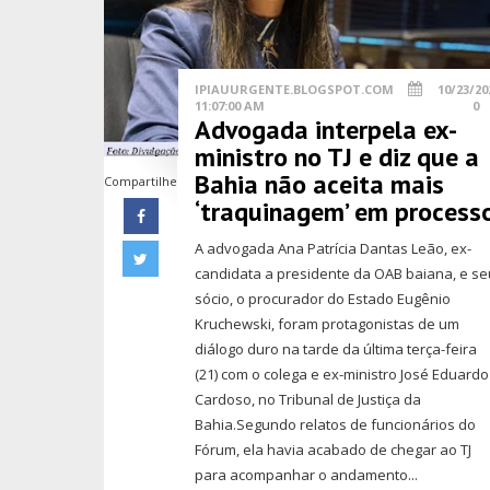
IPIAUURGENTE.BLOGSPOT.COM
10/23/20
11:07:00 AM
0
Advogada interpela ex-
ministro no TJ e diz que a
Bahia não aceita mais
Compartilhe
‘traquinagem’ em process
A advogada Ana Patrícia Dantas Leão, ex-
candidata a presidente da OAB baiana, e se
sócio, o procurador do Estado Eugênio
Kruchewski, foram protagonistas de um
diálogo duro na tarde da última terça-feira
(21) com o colega e ex-ministro José Eduardo
Cardoso, no Tribunal de Justiça da
Bahia.Segundo relatos de funcionários do
Fórum, ela havia acabado de chegar ao TJ
para acompanhar o andamento...