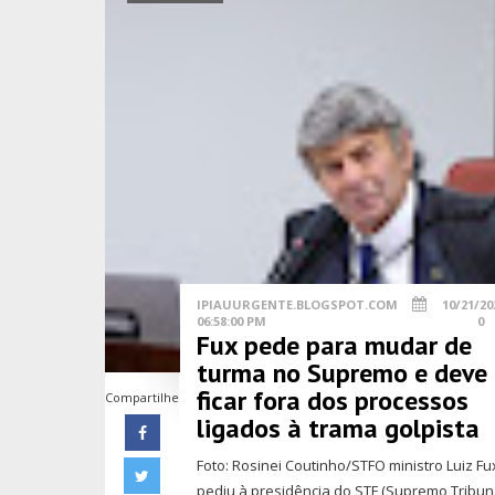
IPIAUURGENTE.BLOGSPOT.COM
10/21/20
06:58:00 PM
0
Fux pede para mudar de
turma no Supremo e deve
ficar fora dos processos
Compartilhe
ligados à trama golpista
Foto: Rosinei Coutinho/STFO ministro Luiz Fu
pediu à presidência do STF (Supremo Tribun