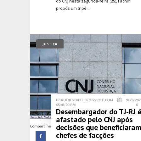
do CNJ nesta segunda-feira (29), Fachin
propôs um tripé...
JUSTIÇA
IPIAUURGENTE.BLOGSPOT.COM
9/29/202
05:43:00 PM
0
Desembargador do TJ-RJ 
afastado pelo CNJ após
decisões que beneficiara
Compartilhe
chefes de facções