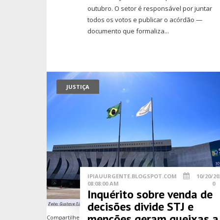
outubro. O setor é responsável por juntar
todos os votos e publicar o acórdão —
documento que formaliza...
JUSTIÇA
IPIAUURGENTE.BLOGSPOT.COM
10/20/20
08:08:00 AM
0
Inquérito sobre venda de
decisões divide STJ e
menções geram queixas a
Compartilhe