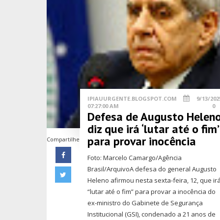
IPIAUURGENTE.BLOGSPOT.COM
9/13/202
07:27:00 AM
0
Defesa de Augusto Helen
diz que irá ‘lutar até o fim’
para provar inocência
Compartilhe
Foto: Marcelo Camargo/Agência
Brasil/ArquivoA defesa do general Augusto
Heleno afirmou nesta sexta-feira, 12, que ir
“lutar até o fim” para provar a inocência do
ex-ministro do Gabinete de Segurança
Institucional (GSI), condenado a 21 anos de