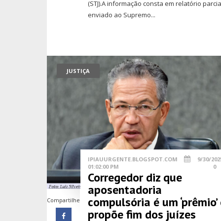
(STJ).A informação consta em relatório parcia
enviado ao Supremo...
JUSTIÇA
IPIAUURGENTE.BLOGSPOT.COM
9/30/202
01:02:00 PM
0
Corregedor diz que
aposentadoria
compulsória é um ‘prêmio’ 
Compartilhe
propõe fim dos juízes