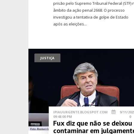
prisão pelo Supremo Tribunal Federal (STF) 
âmbito da ação penal 2668. O processo
investigou a tentativa de golpe de Estado
após as eleições...
JUSTIÇA
IPIAUURGENTE.BLOGSPOT.COM
9/11/202
09:48:00 PM
0
Fux diz que não se deixou
contaminar em julgament