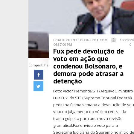
IPIAUURGENTE.BLOGSPOT.COM
10/20/20
06:37:00 PM
0
Fux pede devolução de
voto em ação que
condenou Bolsonaro, e
Compartilhe
demora pode atrasar a
detenção
Foto: Victor Piemonte/STF/ArquivoO ministro
Luiz Fux, do STF (Supremo Tribunal Federal),
pediu na última semana a devolução de se
voto no julgamento do núcleo central da
trama golpista para uma nova revisão
gramatical.Fux enviou o voto para a
Secretaria Judiciária do Supremo no início d