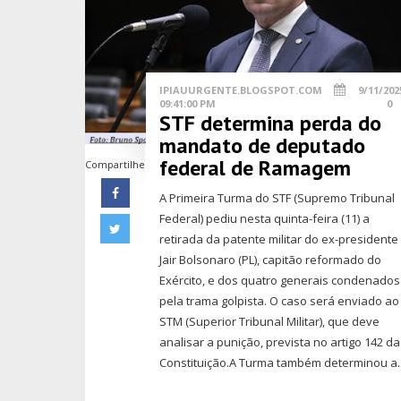
IPIAUURGENTE.BLOGSPOT.COM
9/11/202
09:41:00 PM
0
STF determina perda do
mandato de deputado
federal de Ramagem
Compartilhe
A Primeira Turma do STF (Supremo Tribunal
Federal) pediu nesta quinta-feira (11) a
retirada da patente militar do ex-presidente
Jair Bolsonaro (PL), capitão reformado do
Exército, e dos quatro generais condenados
pela trama golpista. O caso será enviado ao
STM (Superior Tribunal Militar), que deve
analisar a punição, prevista no artigo 142 da
Constituição.A Turma também determinou a..